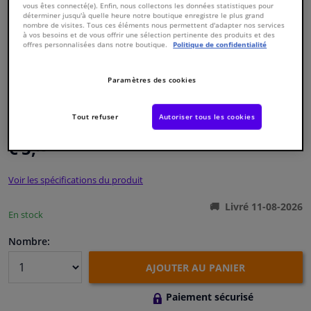
vous êtes connecté(e). Enfin, nous collectons les données statistiques pour
déterminer jusqu'à quelle heure notre boutique enregistre le plus grand
nombre de visites. Tous ces éléments nous permettent d'adapter nos services
Fenêtres & accessoires
à vos besoins et de vous offrir une sélection pertinente des produits et des
offres personnalisées dans notre boutique.
Politique de confidentialité
Intérieur & ameublement
Paramètres des cookies
Numéro de produit d'origine:
0388845
Nettoyage & protection
Numéro de fabrication:
CVB-4500
Tout refuser
Autoriser tous les cookies
EAN:
8715616135757
Atelier & outils
€ 5,
40
TTC
Camping-car, moto & vélo
Voir les spécifications du produit
Livré 11-08-2026
Promotions et réductions
En stock
Nombre:
Capteurs & électronique
AJOUTER AU PANIER
Paiement sécurisé