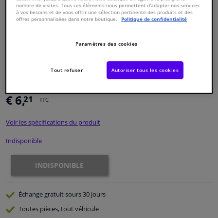
nombre de visites. Tous ces éléments nous permettent d'adapter nos services
à vos besoins et de vous offrir une sélection pertinente des produits et des
offres personnalisées dans notre boutique.
Politique de confidentialité
Fenêtres & accessoires
Paramètres des cookies
Intérieur & ameublement
Numéro de produit d'origine:
0388893
Tout refuser
Autoriser tous les cookies
Styling & Performance
Numéro de fabrication:
CVB-4503
EAN:
8715616135788
€ 6,
21
Nettoyage & protection
TTC
Voir les spécifications du produit
Atelier & outils
Indisponible
Camping-car, moto & vélo
INDISPONIBLE
Promotions et réductions
Échange gratuit
sours 30 jours
Capteurs & électronique
Toutes pièces, tout véhicule