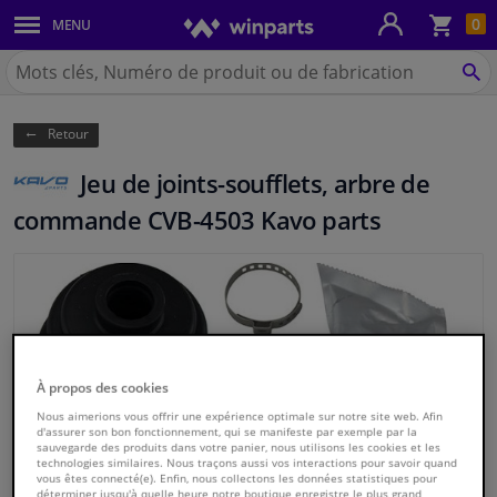
Pan
0
MENU
Carrosserie & tôles
Chercher
Winparts.be
CH
Feux & ampoules
(Wallonie)
Retour
Freinage
Jeu de joints-soufflets, arbre de
Système d'échappement
commande CVB-4503 Kavo parts
Châssis & transmission
Refroidissement & chauffage
Pièces moteur & accessoires
À propos des cookies
Nous aimerions vous offrir une expérience optimale sur notre site web. Afin
Filtres & liquides
d'assurer son bon fonctionnement, qui se manifeste par exemple par la
sauvegarde des produits dans votre panier, nous utilisons les cookies et les
technologies similaires. Nous traçons aussi vos interactions pour savoir quand
vous êtes connecté(e). Enfin, nous collectons les données statistiques pour
Bagages & transport
déterminer jusqu'à quelle heure notre boutique enregistre le plus grand