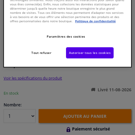
vous êtes connecté(e). Enfin, nous collectons les données statistiques pour
déterminer jusqu'à quelle heure notre boutique enregistre le plus grand
nombre de visites. Tous ces éléments nous permettent d'adapter nos services
Fenêtres & accessoires
à vos besoins et de vous offrir une sélection pertinente des produits et des
offres personnalisées dans notre boutique.
Politique de confidentialité
Intérieur & ameublement
Paramètres des cookies
Numéro de produit d'origine:
0388875
Styling & Performance
Numéro de fabrication:
CVB-5503
Tout refuser
Autoriser tous les cookies
EAN:
8715616135962
Nettoyage & protection
€ 7,
18
TTC
Atelier & outils
Voir les spécifications du produit
Livré 11-08-2026
Camping-car, moto & vélo
En stock
Nombre:
Promotions et réductions
AJOUTER AU PANIER
Capteurs & électronique
Paiement sécurisé