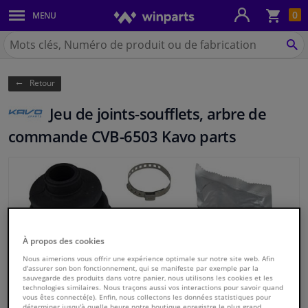
Pan
0
MENU
Carrosserie & tôles
Chercher
Winparts.be
CH
Feux & ampoules
(Wallonie)
Retour
Freinage
Jeu de joints-soufflets, arbre de
Système d'échappement
commande CVB-6503 Kavo parts
Châssis & transmission
Refroidissement & chauffage
Pièces moteur & accessoires
À propos des cookies
Nous aimerions vous offrir une expérience optimale sur notre site web. Afin
Filtres & liquides
d'assurer son bon fonctionnement, qui se manifeste par exemple par la
sauvegarde des produits dans votre panier, nous utilisons les cookies et les
technologies similaires. Nous traçons aussi vos interactions pour savoir quand
vous êtes connecté(e). Enfin, nous collectons les données statistiques pour
Bagages & transport
déterminer jusqu'à quelle heure notre boutique enregistre le plus grand