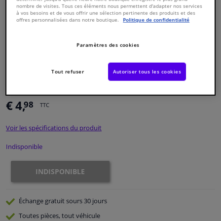
nombre de visites. Tous ces éléments nous permettent d'adapter nos services
à vos besoins et de vous offrir une sélection pertinente des produits et des
offres personnalisées dans notre boutique.
Politique de confidentialité
Fenêtres & accessoires
Paramètres des cookies
Intérieur & ameublement
Numéro de produit d'origine:
0388884
Tout refuser
Autoriser tous les cookies
Styling & Performance
Numéro de fabrication:
CVB-6503
EAN:
8715616136075
Nettoyage & protection
€ 4,
98
TTC
Atelier & outils
Voir les spécifications du produit
Indisponible
Camping-car, moto & vélo
INDISPONIBLE
Promotions et réductions
Échange gratuit
sours 30 jours
Capteurs & électronique
Toutes pièces, tout véhicule