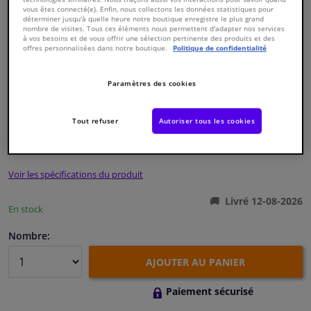
vous êtes connecté(e). Enfin, nous collectons les données statistiques pour
déterminer jusqu'à quelle heure notre boutique enregistre le plus grand
nombre de visites. Tous ces éléments nous permettent d'adapter nos services
Fenêtres & accessoires
à vos besoins et de vous offrir une sélection pertinente des produits et des
offres personnalisées dans notre boutique.
Politique de confidentialité
Intérieur & ameublement
Paramètres des cookies
Numéro de produit d'origine:
0388824
Styling & Performance
Numéro de fabrication:
CVB-6505
EAN:
8715616136099
Tout refuser
Autoriser tous les cookies
€ 7,
61
Nettoyage & protection
TTC
Voir les spécifications du produit
Atelier & outils
Livré 12-08-2026
En stock
Camping-car, moto & vélo
Nombre:
Promotions et réductions
AJOUTER AU PANIER
Capteurs & électronique
Paiement sécurisé