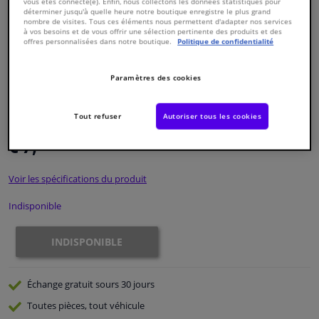
vous êtes connecté(e). Enfin, nous collectons les données statistiques pour
déterminer jusqu'à quelle heure notre boutique enregistre le plus grand
nombre de visites. Tous ces éléments nous permettent d'adapter nos services
Fenêtres & accessoires
à vos besoins et de vous offrir une sélection pertinente des produits et des
offres personnalisées dans notre boutique.
Politique de confidentialité
Intérieur & ameublement
Paramètres des cookies
Numéro de produit d'origine:
0388836
Styling & Performance
Numéro de fabrication:
CVB-6506
Tout refuser
Autoriser tous les cookies
EAN:
8715616136105
€ 7,
73
Nettoyage & protection
TTC
Voir les spécifications du produit
Atelier & outils
Indisponible
Camping-car, moto & vélo
INDISPONIBLE
Promotions et réductions
Échange gratuit
sours 30 jours
Capteurs & électronique
Toutes pièces, tout véhicule