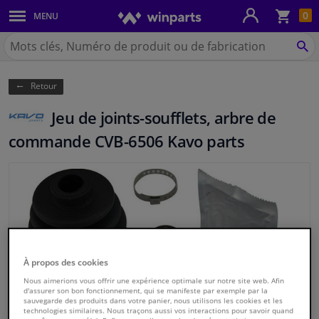
Pan
0
MENU
Carrosserie & tôles
Chercher
Winparts.be
CH
Feux & ampoules
(Wallonie)
Retour
Freinage
Jeu de joints-soufflets, arbre de
Système d'échappement
commande CVB-6506 Kavo parts
Châssis & transmission
Refroidissement & chauffage
Pièces moteur & accessoires
À propos des cookies
Filtres & liquides
Nous aimerions vous offrir une expérience optimale sur notre site web. Afin
d'assurer son bon fonctionnement, qui se manifeste par exemple par la
sauvegarde des produits dans votre panier, nous utilisons les cookies et les
technologies similaires. Nous traçons aussi vos interactions pour savoir quand
Bagages & transport