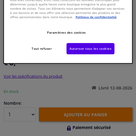
déterminer jusqu'à quelle heure notre boutique enregistre le plus grand
nombre de visites. Tous ces éléments nous permettent d'adapter nos services
à vos besoins et de vous offrir une sélection pertinente des produits et des
Fenêtres & accessoires
offres personnalisées dans notre boutique.
Politique de confidentialité
Intérieur & ameublement
Paramètres des cookies
Numéro de produit d'origine:
0388905
Styling & Performance
Numéro de fabrication:
CVB-6509
Tout refuser
Autoriser tous les cookies
EAN:
8715616136150
€ 8,
19
Nettoyage & protection
TTC
Voir les spécifications du produit
Atelier & outils
Livré 12-08-2026
En stock
Camping-car, moto & vélo
Nombre:
Promotions et réductions
AJOUTER AU PANIER
Capteurs & électronique
Paiement sécurisé