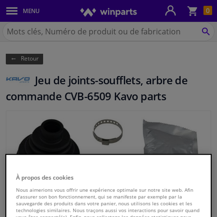
Pan
0
MENU
Carrosserie & tôles
Chercher
Winparts.be
CH
Feux & ampoules
(Wallonie)
Retour
Freinage
Jeu de joints-soufflets, arbre de
Système d'échappement
commande CVB-6509 Kavo parts
Châssis & transmission
Refroidissement & chauffage
Pièces moteur & accessoires
À propos des cookies
Filtres & liquides
Nous aimerions vous offrir une expérience optimale sur notre site web. Afin
d'assurer son bon fonctionnement, qui se manifeste par exemple par la
sauvegarde des produits dans votre panier, nous utilisons les cookies et les
technologies similaires. Nous traçons aussi vos interactions pour savoir quand
Bagages & transport
vous êtes connecté(e). Enfin, nous collectons les données statistiques pour