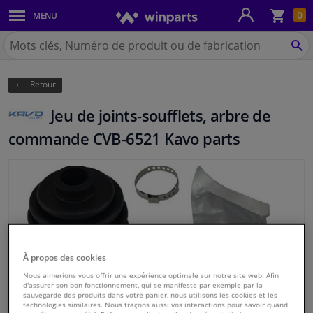
Pan
0
MENU
Carrosserie & tôles
Chercher
Winparts.be
CH
Feux & ampoules
(Wallonie)
Retour
Freinage
Jeu de joints-soufflets, arbre de
Système d'échappement
commande CVB-6521 Kavo parts
Châssis & transmission
Refroidissement & chauffage
Pièces moteur & accessoires
À propos des cookies
Filtres & liquides
Nous aimerions vous offrir une expérience optimale sur notre site web. Afin
d'assurer son bon fonctionnement, qui se manifeste par exemple par la
sauvegarde des produits dans votre panier, nous utilisons les cookies et les
technologies similaires. Nous traçons aussi vos interactions pour savoir quand
Bagages & transport