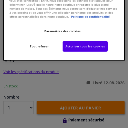
vous êtes connecté(e). Enfin, nous collectons les données statistiques pour
déterminer jusqu'à quelle heure notre boutique enregistre le plus grand
nombre de visites. Tous ces éléments nous permettent d'adapter nos services
Fenêtres & accessoires
à vos besoins et de vous offrir une sélection pertinente des produits et des
offres personnalisées dans notre boutique.
Politique de confidentialité
Intérieur & ameublement
Paramètres des cookies
Numéro de produit d'origine:
0388903
Styling & Performance
Numéro de fabrication:
CVB-6521
Tout refuser
Autoriser tous les cookies
EAN:
8715616136112
€ 7,
01
Nettoyage & protection
TTC
Voir les spécifications du produit
Atelier & outils
Livré 12-08-2026
En stock
Camping-car, moto & vélo
Nombre:
Promotions et réductions
AJOUTER AU PANIER
Capteurs & électronique
Paiement sécurisé