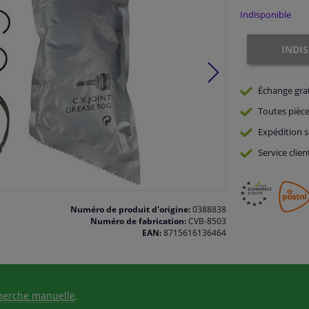
Indisponible
INDI
Échange gra
Toutes pièce
Expédition s
Service
clien
Numéro de produit d'origine:
0388838
Numéro de fabrication:
CVB-8503
EAN:
8715616136464
herche manuelle
.