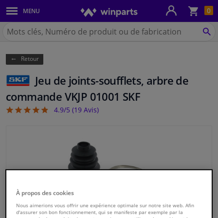
Pan
0
MENU
Carrosserie & tôles
Chercher
Winparts.be
CH
Feux & ampoules
(Wallonie)
Retour
Freinage
Jeu de joints-soufflets, arbre de
Système d'échappement
commande VKJP 01001 SKF
4.9/5 (
19
Avis)
4.89
Châssis & transmission
Refroidissement & chauffage
Pièces moteur & accessoires
Filtres & liquides
À propos des cookies
Nous aimerions vous offrir une expérience optimale sur notre site web. Afin
d'assurer son bon fonctionnement, qui se manifeste par exemple par la
Bagages & transport