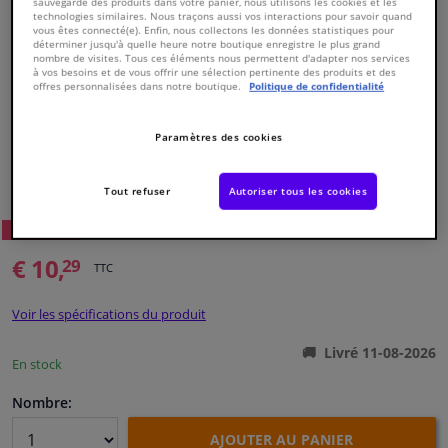
sauvegarde des produits dans votre panier, nous utilisons les cookies et les
technologies similaires. Nous traçons aussi vos interactions pour savoir quand
vous êtes connecté(e). Enfin, nous collectons les données statistiques pour
Fenêtres & accessoires
déterminer jusqu'à quelle heure notre boutique enregistre le plus grand
nombre de visites. Tous ces éléments nous permettent d'adapter nos services
à vos besoins et de vous offrir une sélection pertinente des produits et des
offres personnalisées dans notre boutique.
Politique de confidentialité
Intérieur & ameublement
Paramètres des cookies
Styling & Performance
Numéro de produit d'origine:
0486273
Numéro de fabrication:
VKJP 01001
Tout refuser
Autoriser tous les cookies
EAN:
7316574262175
Nettoyage & protection
91
Prix conseillé: € 17,
WINPRICE
Atelier & outils
€ 10,
29
TTC
Camping-car, moto & vélo
Voir les spécifications du produit
Livré 11-08-2026
Promotions et réductions
En stock
Nombre:
Capteurs & électronique
AJOUTER AU PANIER