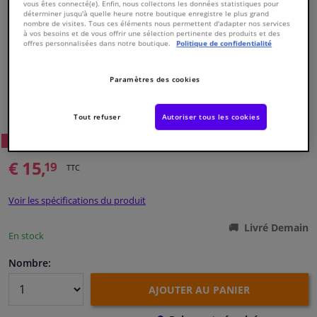
vous êtes connecté(e). Enfin, nous collectons les données statistiques pour
déterminer jusqu'à quelle heure notre boutique enregistre le plus grand
nombre de visites. Tous ces éléments nous permettent d'adapter nos services
Fenêtres & accessoires
à vos besoins et de vous offrir une sélection pertinente des produits et des
offres personnalisées dans notre boutique.
Politique de confidentialité
Intérieur & ameublement
Paramètres des cookies
Numéro de produit d'origine:
0486295
Nettoyage & protection
Numéro de fabrication:
VKJP 1021
Tout refuser
Autoriser tous les cookies
EAN:
7316572901663
72
Prix conseillé: € 23,
Atelier & outils
WINPRICE
€ 15,
19
TTC
Camping-car, moto & vélo
Voir les spécifications du produit
Promotions et réductions
Livré Demain
En stock
Capteurs & électronique
Nombre:
AJOUTER AU PANIER