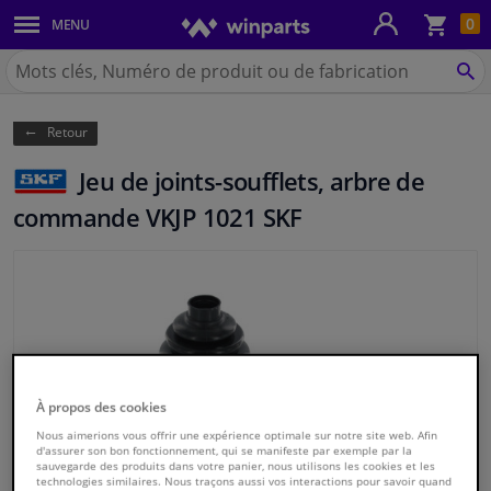
Pan
0
MENU
Carrosserie & tôles
Chercher
Winparts.be
CH
Feux & ampoules
(Wallonie)
Retour
Freinage
Jeu de joints-soufflets, arbre de
Système d'échappement
commande VKJP 1021 SKF
Châssis & transmission
Refroidissement & chauffage
Pièces moteur & accessoires
À propos des cookies
Filtres & liquides
Nous aimerions vous offrir une expérience optimale sur notre site web. Afin
d'assurer son bon fonctionnement, qui se manifeste par exemple par la
sauvegarde des produits dans votre panier, nous utilisons les cookies et les
technologies similaires. Nous traçons aussi vos interactions pour savoir quand
Bagages & transport