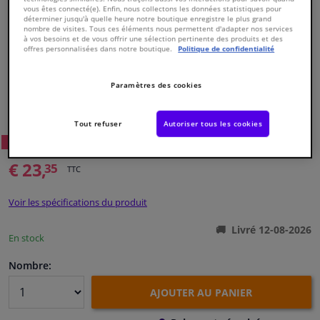
vous êtes connecté(e). Enfin, nous collectons les données statistiques pour
déterminer jusqu'à quelle heure notre boutique enregistre le plus grand
nombre de visites. Tous ces éléments nous permettent d'adapter nos services
Fenêtres & accessoires
à vos besoins et de vous offrir une sélection pertinente des produits et des
offres personnalisées dans notre boutique.
Politique de confidentialité
Intérieur & ameublement
Paramètres des cookies
Numéro de produit d'origine:
0486354
Styling & Performance
Numéro de fabrication:
VKJP 1120
EAN:
7316572902653
Tout refuser
Autoriser tous les cookies
24
Prix conseillé: € 48,
Nettoyage & protection
WINPRICE
€ 23,
35
TTC
Atelier & outils
Voir les spécifications du produit
Camping-car, moto & vélo
Livré 12-08-2026
En stock
Promotions et réductions
Nombre:
AJOUTER AU PANIER
Capteurs & électronique