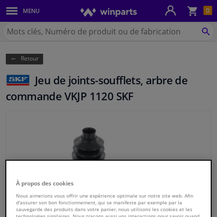
Pan
0
MENU
Carrosserie & tôles
Chercher
Winparts.be
CH
Feux & ampoules
(Wallonie)
Retour
Freinage
Jeu de joints-soufflets, arbre de
Système d'échappement
commande VKJP 1120 SKF
Châssis & transmission
Refroidissement & chauffage
Pièces moteur & accessoires
À propos des cookies
Filtres & liquides
Nous aimerions vous offrir une expérience optimale sur notre site web. Afin
d'assurer son bon fonctionnement, qui se manifeste par exemple par la
sauvegarde des produits dans votre panier, nous utilisons les cookies et les
Bagages & transport
technologies similaires. Nous traçons aussi vos interactions pour savoir quand