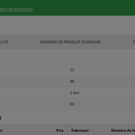
herche manuelle
.
LITÉ
NUMÉRO DE PRODUIT D'ORIGINE
23
88
2 ans
93
t
on
Prix
Fabricant
Numéro de fa