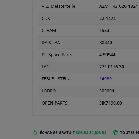
A.Z. Meisterteile
AZMT-43-020-1321
CDX
22-1474
CEVAM
1523
DA SILVA
K2440
DT Spare Parts
4.90944
FAG
772 0116 30
FEBI BILSTEIN
14089
LÖBRO
303094
OPEN PARTS
SJK7190.00
ÉCHANGE GRATUIT
SOURS 30 JOURS
TOUTES P