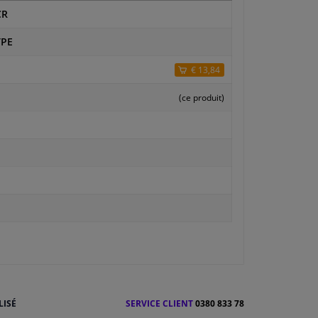
CR
TPE
€ 13,84
(ce produit)
LISÉ
SERVICE CLIENT
0380 833 78