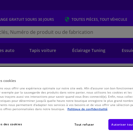
ANGE GRATUIT
SOURS 30 JOURS
TOUTES PIÈCES, TOUT VÉHICULE
r
s.be
e)
es auto
Tapis voiture
Éclairage Tuning
Essui
ansmission
Chassis & Système de propulsion/traction
Pièces de transmiss
es cookies
s vous offrir une expérience optimale sur notre site web. Afin d'assurer son bon fonctionne
 exemple par la sauvegarde des produits dans votre panier, nous utilisons les cookies et les
, arbre de commande VKJP 1410 SKF
ous traçons aussi vos interactions pour savoir quand vous êtes connecté(e). Enfin, nous collec
stiques pour déterminer jusqu'à quelle heure notre boutique enregistre le plus grand nombre
ents nous permettent d'adapter nos services à vos besoins et de vous offrir une sélection p
es offres personnalisées dans notre boutique.
Politique de confidentialité
€ 8,
65
TTC
s des cookies
Tout refuser
Autoriser tou
Voir les spécific