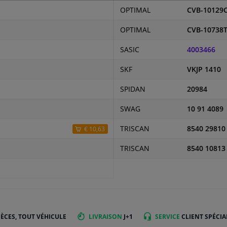
OPTIMAL
CVB-10129
OPTIMAL
CVB-10738
SASIC
4003466
SKF
VKJP 1410
SPIDAN
20984
SWAG
10 91 4089
TRISCAN
8540 29810
€ 10,63
TRISCAN
8540 10813
IÈCES, TOUT VÉHICULE
LIVRAISON
J+1
SERVICE
CLIENT SPÉCIA