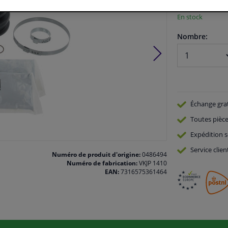
En stock
Nombre:
Échange gra
Toutes pièce
Expédition s
Service
clien
Numéro de produit d'origine:
0486494
Numéro de fabrication:
VKJP 1410
EAN:
7316575361464