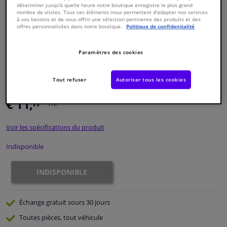
déterminer jusqu'à quelle heure notre boutique enregistre le plus grand
nombre de visites. Tous ces éléments nous permettent d'adapter nos services
à vos besoins et de vous offrir une sélection pertinente des produits et des
Fenêtres & accessoires
offres personnalisées dans notre boutique.
Politique de confidentialité
Intérieur & ameublement
Paramètres des cookies
Numéro de produit d'origine:
0486499
Styling & Performance
Numéro de fabrication:
VKJP 1415
Tout refuser
Autoriser tous les cookies
EAN:
7316575360573
€ 11,
17
Nettoyage & protection
TTC
Voir les spécifications du produit
Atelier & outils
Indisponible
Camping-car, moto & vélo
INDISPONIBLE
Promotions et réductions
Échange gratuit
sours 30 jours
Capteurs & électronique
Toutes pièces, tout véhicule