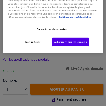
technologies similaires. Nous traçons aussi vos interactions pour savoir quand
vous êtes connecté(e). Enfin, nous collectons les données statistiques pour
déterminer jusqu'à quelle heure notre boutique enregistre le plus grand
Fenêtres & accessoires
nombre de visites. Tous ces éléments nous permettent d'adapter nos services
à vos besoins et de vous offrir une sélection pertinente des produits et des
offres personnalisées dans notre boutique.
Politique de confidentialité
Intérieur & ameublement
Paramètres des cookies
Numéro de produit d'origine:
0486503
Styling & Performance
Numéro de fabrication:
VKJP 1419
EAN:
7316575360658
Tout refuser
Autoriser tous les cookies
€ 12,
02
Nettoyage & protection
TTC
Voir les spécifications du produit
Atelier & outils
Livré Après-demain
En stock
Camping-car, moto & vélo
Nombre:
Promotions et réductions
AJOUTER AU PANIER
Capteurs & électronique
Paiement sécurisé