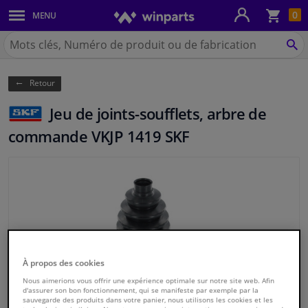
Pan
0
MENU
Carrosserie & tôles
Chercher
Winparts.be
CH
Feux & ampoules
(Wallonie)
Retour
Freinage
Jeu de joints-soufflets, arbre de
Système d'échappement
commande VKJP 1419 SKF
Châssis & transmission
Refroidissement & chauffage
Pièces moteur & accessoires
À propos des cookies
Filtres & liquides
Nous aimerions vous offrir une expérience optimale sur notre site web. Afin
d'assurer son bon fonctionnement, qui se manifeste par exemple par la
sauvegarde des produits dans votre panier, nous utilisons les cookies et les
Bagages & transport