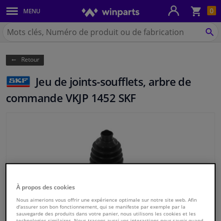
Pan
0
MENU
Carrosserie & tôles
Chercher
Winparts.be
CH
Feux & ampoules
(Wallonie)
Retour
Freinage
Jeu de joints-soufflets, arbre de
Système d'échappement
commande VKJP 1452 SKF
Châssis & transmission
Refroidissement & chauffage
Pièces moteur & accessoires
À propos des cookies
Filtres & liquides
Nous aimerions vous offrir une expérience optimale sur notre site web. Afin
d'assurer son bon fonctionnement, qui se manifeste par exemple par la
sauvegarde des produits dans votre panier, nous utilisons les cookies et les
Bagages & transport
technologies similaires. Nous traçons aussi vos interactions pour savoir quand