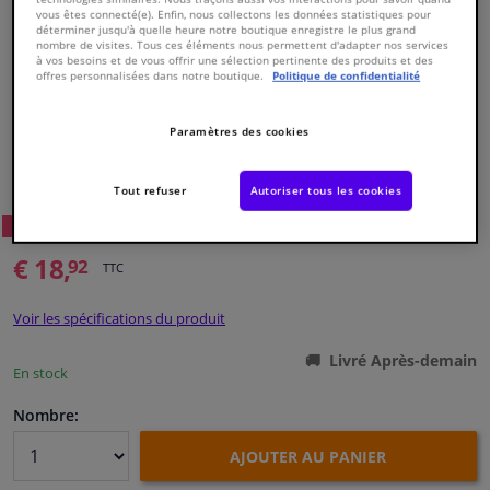
vous êtes connecté(e). Enfin, nous collectons les données statistiques pour
déterminer jusqu'à quelle heure notre boutique enregistre le plus grand
nombre de visites. Tous ces éléments nous permettent d'adapter nos services
Fenêtres & accessoires
à vos besoins et de vous offrir une sélection pertinente des produits et des
offres personnalisées dans notre boutique.
Politique de confidentialité
Intérieur & ameublement
Paramètres des cookies
Numéro de produit d'origine:
0486523
Styling & Performance
Numéro de fabrication:
VKJP 1452
Tout refuser
Autoriser tous les cookies
EAN:
7316575835316
Nettoyage & protection
52
Prix conseillé: € 29,
WINPRICE
€ 18,
92
TTC
Atelier & outils
Voir les spécifications du produit
Camping-car, moto & vélo
Livré Après-demain
En stock
Promotions et réductions
Nombre:
Capteurs & électronique
AJOUTER AU PANIER