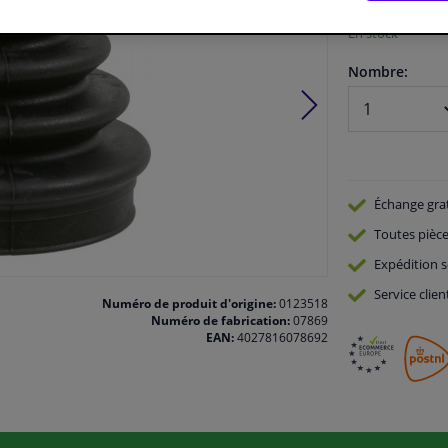
En stock
Nombre:
Échange gra
Toutes pièce
Expédition s
Service
clien
Numéro de produit d'origine:
0123518
Numéro de fabrication:
07869
EAN:
4027816078692