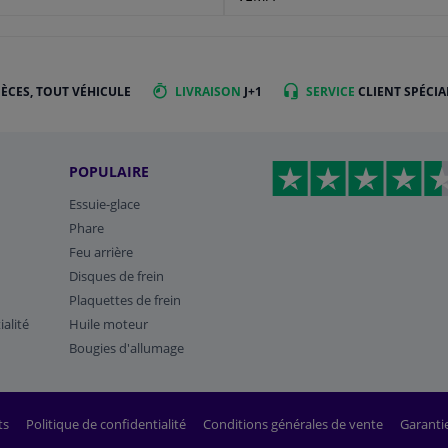
IÈCES, TOUT VÉHICULE
LIVRAISON
J+1
SERVICE
CLIENT SPÉCIA
POPULAIRE
Essuie-glace
Phare
Feu arrière
Disques de frein
Plaquettes de frein
ialité
Huile moteur
Bougies d'allumage
ts
Politique de confidentialité
Conditions générales de vente
Garanti