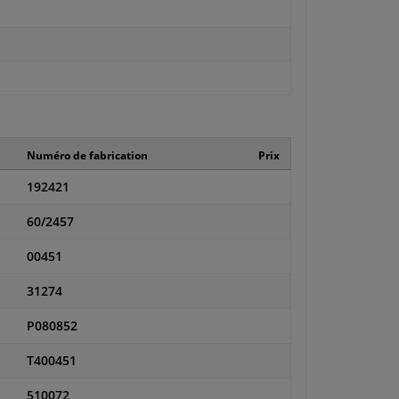
Numéro de fabrication
Prix
192421
60/2457
00451
31274
P080852
T400451
510072