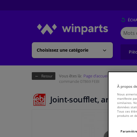
ÉCH
Cherche
Winpart
(Walloni
Choisissez une catégorie
Piè
Vous êtes là:
Page d’accueil
Châssis & tr
Retour
commande 07869 FEBI
À propos d
Nous aimerion
Joint-soufflet, arbre 
manifeste par
similaires. N
données stati
Tous ces élém
produits et d
Paramètre