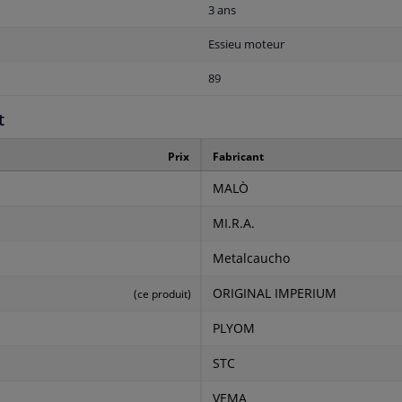
3 ans
Essieu moteur
89
t
Prix
Fabricant
MALÒ
MI.R.A.
Metalcaucho
ORIGINAL IMPERIUM
(ce produit)
PLYOM
STC
VEMA