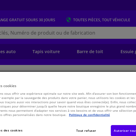
ANGE GRATUIT
SOURS 30 JOURS
TOUTES PIÈCES, TOUT VÉHICULE
r
s.be
e)
ces auto
Tapis voiture
Barre de toit
Essuie 
ansmission
Chassis & Système de propulsion/traction
Pièces de transmiss
es cookies
s vous offrir une expérience optimale sur notre site web. Afin d'assurer son bon fonctionne
de commande 07869 FEBI
 exemple par la sauvegarde des produits dans votre panier, nous utilisons les cookies et les
ous traçons aussi vos interactions pour savoir quand vous êtes connecté(e). Enfin, nous collec
stiques pour déterminer jusqu'à quelle heure notre boutique enregistre le plus grand nombre
ents nous permettent d'adapter nos services à vos besoins et de vous offrir une sélection p
€ 5,
46
es offres personnalisées dans notre boutique.
Politique de confidentialité
TTC
Voir les spécific
s des cookies
Tout refuser
Autoriser tou