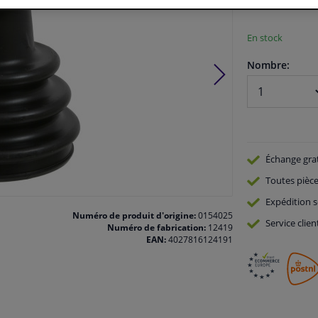
Voir les spécific
En stock
Nombre:
Échange gra
Toutes pièce
Expédition s
Numéro de produit d'origine:
0154025
Service
clien
Numéro de fabrication:
12419
EAN:
4027816124191