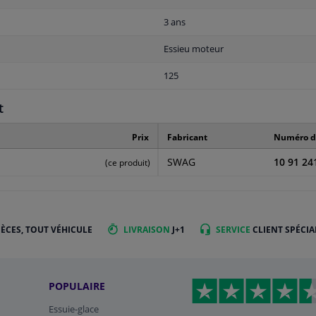
3 ans
Essieu moteur
125
t
Prix
Fabricant
Numéro de
SWAG
10 91 24
(ce produit)
IÈCES, TOUT VÉHICULE
LIVRAISON
J+1
SERVICE
CLIENT SPÉCIA
POPULAIRE
Essuie-glace