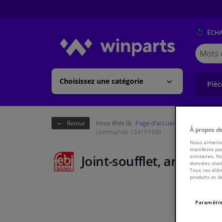
ÉCH
Cherche
Winpart
(Walloni
Choisissez une catégorie
Pièc
Vous êtes là:
Page d’accueil
Châssis & tr
Retour
À propos d
commande 12419 FEBI
Nous aimerion
manifeste par
Joint-soufflet, arbre 
similaires. N
données stati
Tous ces élém
produits et d
Paramètre