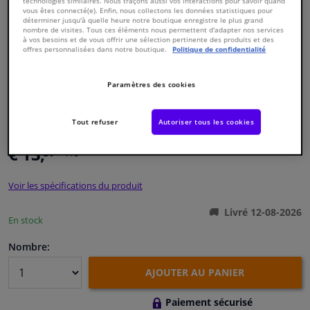
technologies similaires. Nous traçons aussi vos interactions pour savoir quand
vous êtes connecté(e). Enfin, nous collectons les données statistiques pour
déterminer jusqu'à quelle heure notre boutique enregistre le plus grand
Fenêtres & accessoires
nombre de visites. Tous ces éléments nous permettent d'adapter nos services
à vos besoins et de vous offrir une sélection pertinente des produits et des
offres personnalisées dans notre boutique.
Politique de confidentialité
Intérieur & ameublement
Paramètres des cookies
Styling & Performance
Numéro de produit d'origine:
1565844
Numéro de fabrication:
181509
Tout refuser
Autoriser tous les cookies
EAN:
4054224815090
Nettoyage & protection
€ 13,
57
TTC
Atelier & outils
Voir les spécifications du produit
Camping-car, moto & vélo
Livré 12-08-2026
En stock
Nombre:
Promotions et réductions
AJOUTER AU PANIER
Capteurs & électronique
Paiement sécurisé