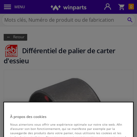
Pan
0
MENU
Carrosserie & tôles
Chercher
Winparts.be
CH
Feux & ampoules
(Wallonie)
Retour
Freinage
Différentiel de palier de carter
Système d'échappement
d'essieu
Châssis & transmission
Refroidissement & chauffage
Pièces moteur & accessoires
À propos des cookies
Filtres & liquides
Nous aimerions vous offrir une expérience optimale sur notre site web. Afin
d'assurer son bon fonctionnement, qui se manifeste par exemple par la
sauvegarde des produits dans votre panier, nous utilisons les cookies et les
Bagages & transport