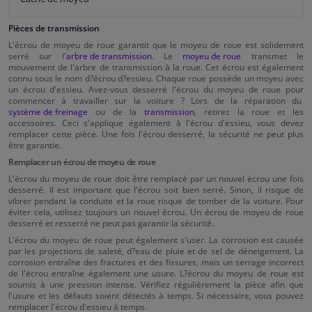
Pièces de transmission
L'écrou de moyeu de roue garantit que le moyeu de roue est solidement
serré sur l
'arbre de transmission
. Le
moyeu de roue
transmet le
mouvement de l'arbre de transmission à la roue. Cet écrou est également
connu sous le nom d?écrou d?essieu. Chaque roue possède un moyeu avec
un écrou d'essieu. Avez-vous desserré l'écrou du moyeu de roue pour
commencer à travailler sur la voiture ? Lors de la réparation du
système de freinage
ou de la
transmission
, retirez la roue et les
accessoires. Ceci s'applique également à l'écrou d'essieu, vous devez
remplacer cette pièce. Une fois l'écrou desserré, la sécurité ne peut plus
être garantie.
Remplacer un écrou de moyeu de roue
L'écrou du moyeu de roue doit être remplacé par un nouvel écrou une fois
desserré. Il est important que l'écrou soit bien serré. Sinon, il risque de
vibrer pendant la conduite et la roue risque de tomber de la voiture. Pour
éviter cela, utilisez toujours un nouvel écrou. Un écrou de moyeu de roue
desserré et resserré ne peut pas garantir la sécurité.
L'écrou du moyeu de roue peut également s'user. La corrosion est causée
par les projections de saleté, d?eau de pluie et de sel de déneigement. La
corrosion entraîne des fractures et des fissures, mais un serrage incorrect
de l'écrou entraîne également une usure. L?écrou du moyeu de roue est
soumis à une pression intense. Vérifiez régulièrement la pièce afin que
l'usure et les défauts soient détectés à temps. Si nécessaire, vous pouvez
remplacer l'écrou d'essieu à temps.