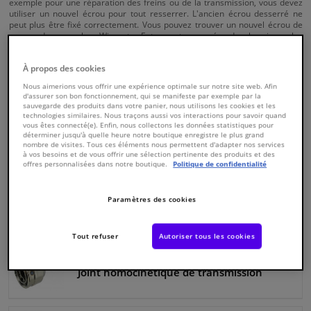
exemple pour une réparation des freins ou de la transmission, vous devez
utiliser un nouvel écrou pour tout resserrer. L'ancien écrou desserré ne
peut plus être fixé correctement. Vous pouvez trouver un nouvel écrou de
Fenêtres & accessoires
moyeu de roue chez Winparts. Entrez votre numéro de chassis ou les
détails de votre voiture sur le site Web et trouvez les pièces appropriées.
26300 Produits
Intérieur & ameublement
À propos des cookies
Nous aimerions vous offrir une expérience optimale sur notre site web. Afin
Chercher
d'assurer son bon fonctionnement, qui se manifeste par exemple par la
Winparts.be
CHE
Styling & Performance
sauvegarde des produits dans votre panier, nous utilisons les cookies et les
(Wallonie)
technologies similaires. Nous traçons aussi vos interactions pour savoir quand
vous êtes connecté(e). Enfin, nous collectons les données statistiques pour
déterminer jusqu'à quelle heure notre boutique enregistre le plus grand
Nettoyage & protection
nombre de visites. Tous ces éléments nous permettent d'adapter nos services
Roulement de roue
à vos besoins et de vous offrir une sélection pertinente des produits et des
offres personnalisées dans notre boutique.
Politique de confidentialité
Atelier & outils
Paramètres des cookies
Arbre de transmission
Camping-car, moto & vélo
Tout refuser
Autoriser tous les cookies
Promotions et réductions
Joint homocinétique de transmission
Capteurs & électronique