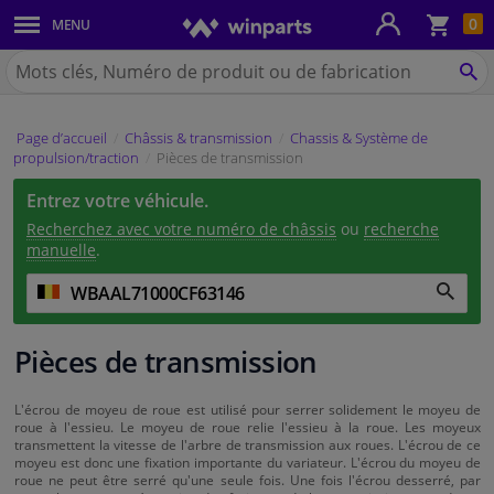
Pan
0
MENU
Carrosserie & tôles
Chercher
Winparts.be
CH
Feux & ampoules
(Wallonie)
Page d’accueil
Châssis & transmission
Chassis & Système de
Freinage
propulsion/traction
Pièces de transmission
Entrez votre véhicule.
Système d'échappement
Recherchez avec votre numéro de châssis
ou
recherche
manuelle
.
Châssis & transmission
Refroidissement & chauffage
Pièces de transmission
Pièces moteur & accessoires
L'écrou de moyeu de roue est utilisé pour serrer solidement le moyeu de
roue à l'essieu. Le moyeu de roue relie l'essieu à la roue. Les moyeux
Filtres & liquides
transmettent la vitesse de l'arbre de transmission aux roues. L'écrou de ce
moyeu est donc une fixation importante du variateur. L'écrou du moyeu de
roue ne peut être serré qu'une seule fois. Une fois l'écrou desserré, par
Bagages & transport