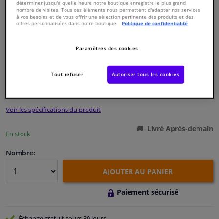
déterminer jusqu'à quelle heure notre boutique enregistre le plus grand
nombre de visites. Tous ces éléments nous permettent d'adapter nos services
à vos besoins et de vous offrir une sélection pertinente des produits et des
Fenêtres & accessoires
offres personnalisées dans notre boutique.
Politique de confidentialité
Intérieur & ameublement
Paramètres des cookies
Numéro de produit d'origine:
1552264
Numéro de fabrication:
179529
EAN:
4054224795293
Nettoyage & protection
Tout refuser
Autoriser tous les cookies
€ 59,
88
TTC
Atelier & outils
Voir les spécifications du produit
Camping-car, moto & vélo
Livré Après-demain
En stock
Promotions et réductions
Nombre:
AJOUTER AU PANIER
Capteurs & électronique
Paiement sécurisé
Échange gratuit
sours 30 jours