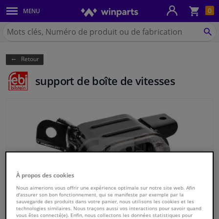
Pan
0
MENU
Carrosserie & tôles
Chercher
Winparts.be
CH
Feux & ampoules
(Wallonie)
Retour
Freinage
support de boîte de vitesses
Système d'échappement
Châssis & transmission
Refroidissement & chauffage
Pièces moteur & accessoires
À propos des cookies
Nous aimerions vous offrir une expérience optimale sur notre site web. Afin
Filtres & liquides
d'assurer son bon fonctionnement, qui se manifeste par exemple par la
sauvegarde des produits dans votre panier, nous utilisons les cookies et les
technologies similaires. Nous traçons aussi vos interactions pour savoir quand
Bagages & transport
vous êtes connecté(e). Enfin, nous collectons les données statistiques pour