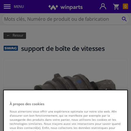
Pan
0
MENU
Carrosserie & tôles
Chercher
Winparts.be
CH
Feux & ampoules
(Wallonie)
Retour
Freinage
support de boîte de vitesses
Système d'échappement
Châssis & transmission
Refroidissement & chauffage
Pièces moteur & accessoires
À propos des cookies
Nous aimerions vous offrir une expérience optimale sur notre site web. Afin
Filtres & liquides
d'assurer son bon fonctionnement, qui se manifeste par exemple par la
sauvegarde des produits dans votre panier, nous utilisons les cookies et les
technologies similaires. Nous traçons aussi vos interactions pour savoir quand
vous êtes connecté(e). Enfin, nous collectons les données statistiques pour
Bagages & transport