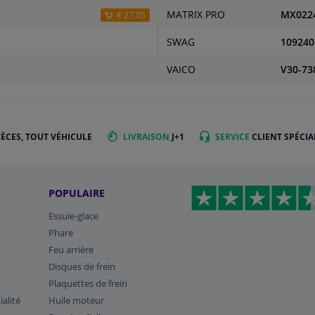
MATRIX PRO
MX022
€ 27,05
SWAG
109240
VAICO
V30-73
IÈCES, TOUT VÉHICULE
LIVRAISON
J+1
SERVICE
CLIENT SPÉCIA
POPULAIRE
Essuie-glace
Phare
Feu arrière
Disques de frein
Plaquettes de frein
ialité
Huile moteur