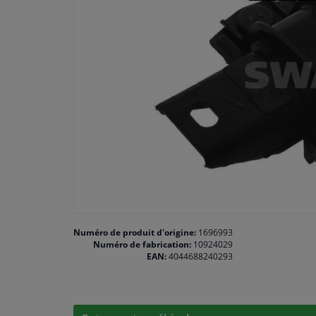
Numéro de produit d'origine:
1696993
Numéro de fabrication:
10924029
EAN:
4044688240293