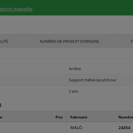
herche manuelle
.
LITÉ
NUMÉRO DE PRODUIT D'ORIGINE
Arrière
Support métal-caoutchouc
2 ans
t
on
Prix
Fabricant
Numéro 
MALÒ
24454