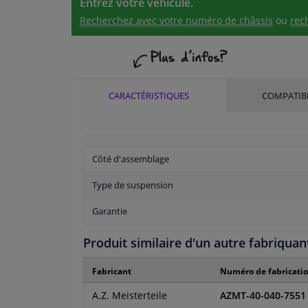
Entrez votre véhicule.
Recherchez avec votre numéro de châssis
ou
rec
CARACTÉRISTIQUES
COMPATIBI
Côté d'assemblage
Type de suspension
Garantie
Produit similaire d'un autre fabriquan
Fabricant
Numéro de fabricati
A.Z. Meisterteile
AZMT-40-040-7551