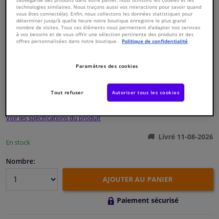
sauvegarde des produits dans votre panier, nous utilisons les cookies et les
technologies similaires. Nous traçons aussi vos interactions pour savoir quand
vous êtes connecté(e). Enfin, nous collectons les données statistiques pour
déterminer jusqu'à quelle heure notre boutique enregistre le plus grand
Fenêtres & accessoires
nombre de visites. Tous ces éléments nous permettent d'adapter nos services
à vos besoins et de vous offrir une sélection pertinente des produits et des
offres personnalisées dans notre boutique.
Politique de confidentialité
Intérieur & ameublement
Numéro de produit d'origine:
1702119
Paramètres des cookies
Numéro de fabrication:
55130015
Nettoyage & protection
EAN:
4044688127990
€ 8,
78
Tout refuser
Autoriser tous les cookies
TTC
Atelier & outils
Voir les spécifications du produit
Camping-car, moto & vélo
Livré 11-08-2026
En stock
Promotions et réductions
Nombre:
Capteurs & électronique
AJOUTER AU PANIER
Paiement sécurisé