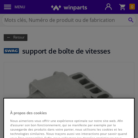
Pan
0
MENU
Carrosserie & tôles
Chercher
Winparts.be
CH
Feux & ampoules
(Wallonie)
Retour
Freinage
support de boîte de vitesses
Système d'échappement
Châssis & transmission
Refroidissement & chauffage
Pièces moteur & accessoires
À propos des cookies
Filtres & liquides
Nous aimerions vous offrir une expérience optimale sur notre site web. Afin
d'assurer son bon fonctionnement, qui se manifeste par exemple par la
sauvegarde des produits dans votre panier, nous utilisons les cookies et les
technologies similaires. Nous traçons aussi vos interactions pour savoir quand
Bagages & transport
vous êtes connecté(e). Enfin, nous collectons les données statistiques pour