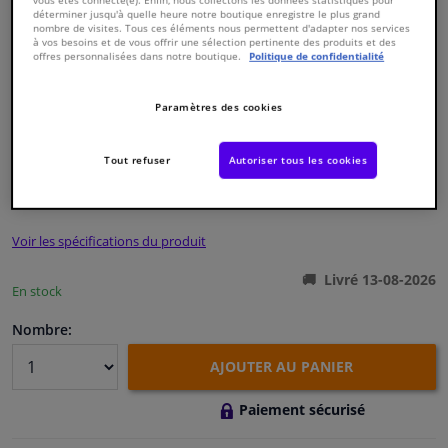
déterminer jusqu'à quelle heure notre boutique enregistre le plus grand
nombre de visites. Tous ces éléments nous permettent d'adapter nos services
à vos besoins et de vous offrir une sélection pertinente des produits et des
Fenêtres & accessoires
offres personnalisées dans notre boutique.
Politique de confidentialité
Intérieur & ameublement
Paramètres des cookies
Numéro de produit d'origine:
1709528
Numéro de fabrication:
30130094
Styling & Performance
EAN:
4044688570130
Tout refuser
Autoriser tous les cookies
€ 36,
90
TTC
Nettoyage & protection
Voir les spécifications du produit
Atelier & outils
Livré 13-08-2026
En stock
Camping-car, moto & vélo
Nombre:
Promotions et réductions
AJOUTER AU PANIER
Paiement sécurisé
Capteurs & électronique