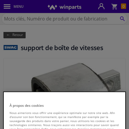
Pan
0
MENU
Carrosserie & tôles
Chercher
Winparts.be
CH
Feux & ampoules
(Wallonie)
Retour
Freinage
support de boîte de vitesses
Système d'échappement
Châssis & transmission
Refroidissement & chauffage
Pièces moteur & accessoires
À propos des cookies
Filtres & liquides
Nous aimerions vous offrir une expérience optimale sur notre site web. Afin
d'assurer son bon fonctionnement, qui se manifeste par exemple par la
sauvegarde des produits dans votre panier, nous utilisons les cookies et les
technologies similaires. Nous traçons aussi vos interactions pour savoir quand
Bagages & transport
vous êtes connecté(e). Enfin, nous collectons les données statistiques pour