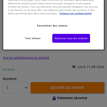
déterminer jusqu'à quelle heure notre boutique enregistre le plus grand
nombre de visites. Tous ces éléments nous permettent d'adapter nos services
à vos besoins et de vous offrir une sélection pertinente des produits et des
Fenêtres & accessoires
offres personnalisées dans notre boutique.
Politique de confidentialité
Intérieur & ameublement
Paramètres des cookies
Numéro de produit d'origine:
1717635
Numéro de fabrication:
33101808
Nettoyage & protection
EAN:
4054228734991
Tout refuser
Autoriser tous les cookies
€ 39,
23
TTC
Atelier & outils
Voir les spécifications du produit
Camping-car, moto & vélo
Livré 11-08-2026
En stock
Promotions et réductions
Nombre:
Capteurs & électronique
AJOUTER AU PANIER
Paiement sécurisé