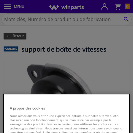
Pan
0
MENU
Carrosserie & tôles
Chercher
Winparts.be
CH
Feux & ampoules
(Wallonie)
Retour
Freinage
support de boîte de vitesses
Système d'échappement
Châssis & transmission
Refroidissement & chauffage
Pièces moteur & accessoires
À propos des cookies
Filtres & liquides
Nous aimerions vous offrir une expérience optimale sur notre site web. Afin
d'assurer son bon fonctionnement, qui se manifeste par exemple par la
sauvegarde des produits dans votre panier, nous utilisons les cookies et les
technologies similaires. Nous traçons aussi vos interactions pour savoir quand
Bagages & transport
vous êtes connecté(e). Enfin, nous collectons les données statistiques pour