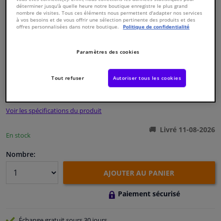
déterminer jusqu'à quelle heure notre boutique enregistre le plus grand
nombre de visites. Tous ces éléments nous permettent d'adapter nos services
à vos besoins et de vous offrir une sélection pertinente des produits et des
Fenêtres & accessoires
offres personnalisées dans notre boutique.
Politique de confidentialité
Intérieur & ameublement
Paramètres des cookies
Numéro de produit d'origine:
1722360
Numéro de fabrication:
33108773
EAN:
4054228829109
Styling & Performance
Tout refuser
Autoriser tous les cookies
€ 40,
73
TTC
Nettoyage & protection
Voir les spécifications du produit
Atelier & outils
Livré 11-08-2026
En stock
Camping-car, moto & vélo
Nombre:
AJOUTER AU PANIER
Promotions et réductions
Paiement sécurisé
Capteurs & électronique
Échange gratuit
sours 30 jours