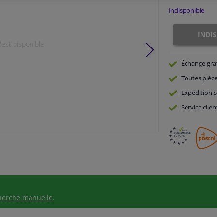
Indisponible
INDI
est disponible
Échange gra
Toutes pièce
Expédition s
Service
clien
herche manuelle
.