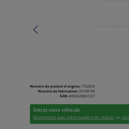
Aucune photos n'
Numéro de produit d'origine:
1722633
Numéro de fabrication:
33109166
EAN:
4054228837227
Entrez votre véhicule.
Recherchez avec votre numéro de châssis
ou
rec