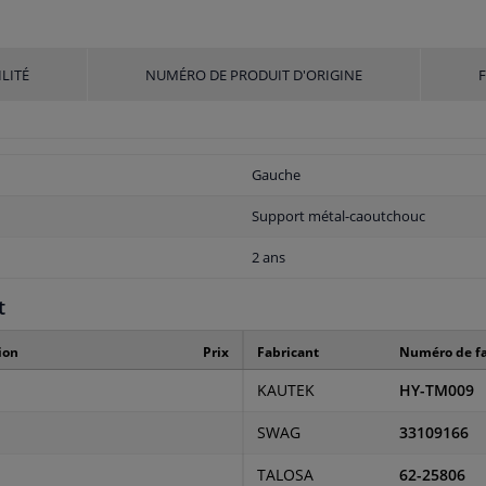
LITÉ
NUMÉRO DE PRODUIT D'ORIGINE
Gauche
Support métal-caoutchouc
2 ans
t
ion
Prix
Fabricant
Numéro de fa
KAUTEK
HY-TM009
SWAG
33109166
TALOSA
62-25806