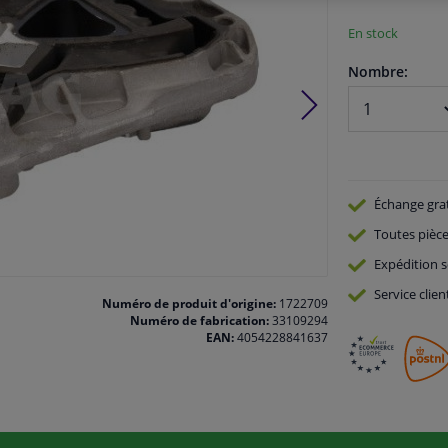
En stock
Nombre:
Échange gra
Toutes pièce
Expédition s
Service
clien
Numéro de produit d'origine:
1722709
Numéro de fabrication:
33109294
EAN:
4054228841637