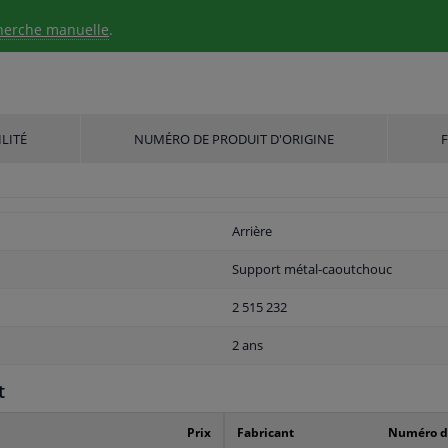
herche manuelle
.
LITÉ
NUMÉRO DE PRODUIT D'ORIGINE
Arrière
Support métal-caoutchouc
2 515 232
2 ans
t
Prix
Fabricant
Numéro de