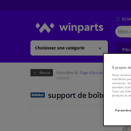
ÉCH
Cherche
Winpart
(Walloni
Choisissez une catégorie
Pièc
À propos d
Vous êtes là:
Page d’accueil
Châssis & tr
Retour
Nous aimerion
vitesses
manifeste par
similaires. N
données stati
Tous ces élém
support de boîte de vit
produits et d
Paramètre