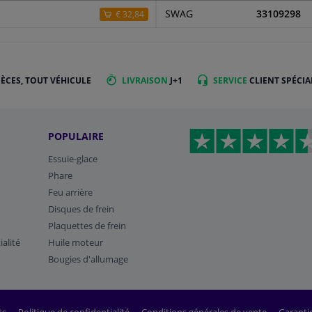
SWAG
33109298
€ 32,84
IÈCES, TOUT VÉHICULE
LIVRAISON
J+1
SERVICE
CLIENT SPÉCIA
POPULAIRE
Essuie-glace
Phare
Feu arrière
Disques de frein
Plaquettes de frein
ialité
Huile moteur
Bougies d'allumage
ts
Politique de confidentialité
Conditions générales de vente
Garanti