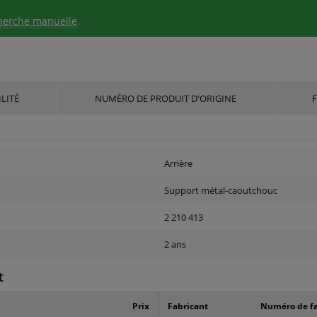
herche manuelle
.
LITÉ
NUMÉRO DE PRODUIT D'ORIGINE
Arrière
Support métal-caoutchouc
2 210 413
2 ans
t
Prix
Fabricant
Numéro de fa