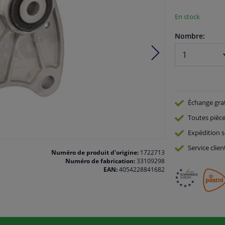
En stock
Nombre:
Échange gra
Toutes pièce
Expédition s
Service
clien
Numéro de produit d'origine:
1722713
Numéro de fabrication:
33109298
EAN:
4054228841682