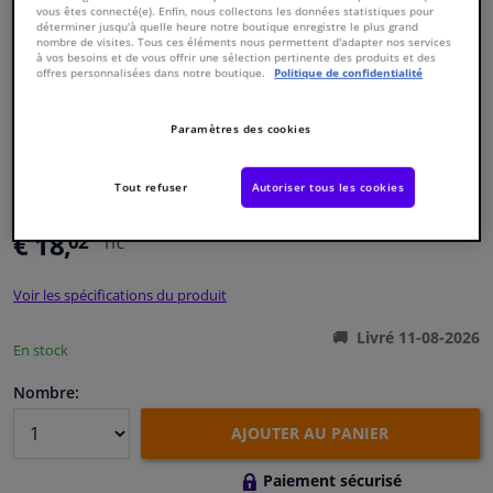
vous êtes connecté(e). Enfin, nous collectons les données statistiques pour
déterminer jusqu'à quelle heure notre boutique enregistre le plus grand
nombre de visites. Tous ces éléments nous permettent d'adapter nos services
Fenêtres & accessoires
à vos besoins et de vous offrir une sélection pertinente des produits et des
offres personnalisées dans notre boutique.
Politique de confidentialité
Intérieur & ameublement
Paramètres des cookies
Nettoyage & protection
Numéro de produit d'origine:
1197198
Numéro de fabrication:
100 399 0005
Tout refuser
Autoriser tous les cookies
EAN:
4040074031971
Atelier & outils
€ 18,
02
TTC
Camping-car, moto & vélo
Voir les spécifications du produit
Promotions et réductions
Livré 11-08-2026
En stock
Nombre:
Capteurs & électronique
AJOUTER AU PANIER
Paiement sécurisé