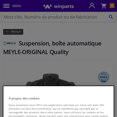
Pan
0
MENU
Carrosserie & tôles
Chercher
Winparts.be
CH
Feux & ampoules
(Wallonie)
Retour
Freinage
Suspension, boîte automatique
Système d'échappement
MEYLE-ORIGINAL Quality
Châssis & transmission
Refroidissement & chauffage
Pièces moteur & accessoires
À propos des cookies
Filtres & liquides
Nous aimerions vous offrir une expérience optimale sur notre site web. Afin
d'assurer son bon fonctionnement, qui se manifeste par exemple par la
sauvegarde des produits dans votre panier, nous utilisons les cookies et les
Bagages & transport
technologies similaires. Nous traçons aussi vos interactions pour savoir quand