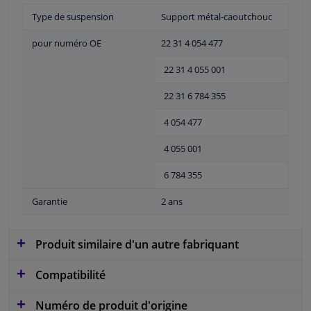
Type de suspension
Support métal-caoutchouc
pour numéro OE
22 31 4 054 477
22 31 4 055 001
22 31 6 784 355
4 054 477
4 055 001
6 784 355
Garantie
2 ans
Produit similaire d'un autre fabriquant
Compatibilité
Numéro de produit d'origine