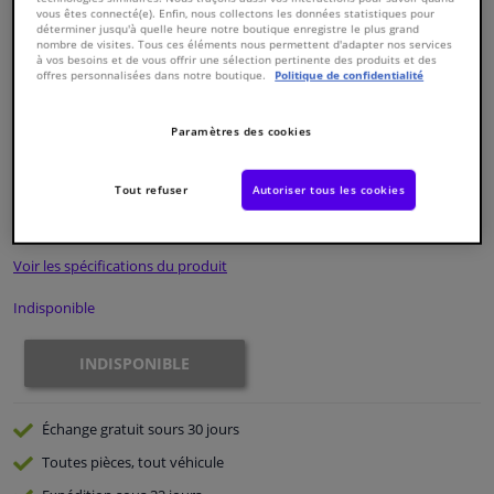
vous êtes connecté(e). Enfin, nous collectons les données statistiques pour
déterminer jusqu'à quelle heure notre boutique enregistre le plus grand
nombre de visites. Tous ces éléments nous permettent d'adapter nos services
Fenêtres & accessoires
à vos besoins et de vous offrir une sélection pertinente des produits et des
offres personnalisées dans notre boutique.
Politique de confidentialité
Intérieur & ameublement
Paramètres des cookies
Numéro de produit d'origine:
1181200
Numéro de fabrication:
33820 01
Nettoyage & protection
EAN:
4047437332041
Tout refuser
Autoriser tous les cookies
€ 63,
51
TTC
Atelier & outils
Voir les spécifications du produit
Camping-car, moto & vélo
Indisponible
Promotions et réductions
INDISPONIBLE
Capteurs & électronique
Échange gratuit
sours 30 jours
Toutes pièces, tout véhicule