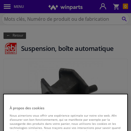
Pan
0
MENU
Carrosserie & tôles
Chercher
Winparts.be
CH
Feux & ampoules
(Wallonie)
Retour
Freinage
Suspension, boîte automatique
Système d'échappement
Châssis & transmission
Refroidissement & chauffage
Pièces moteur & accessoires
À propos des cookies
Filtres & liquides
Nous aimerions vous offrir une expérience optimale sur notre site web. Afin
d'assurer son bon fonctionnement, qui se manifeste par exemple par la
sauvegarde des produits dans votre panier, nous utilisons les cookies et les
technologies similaires. Nous traçons aussi vos interactions pour savoir quand
Bagages & transport