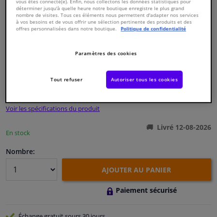
vous êtes connecté(e). Enfin, nous collectons les données statistiques pour
déterminer jusqu'à quelle heure notre boutique enregistre le plus grand
nombre de visites. Tous ces éléments nous permettent d'adapter nos services
Fenêtres & accessoires
à vos besoins et de vous offrir une sélection pertinente des produits et des
offres personnalisées dans notre boutique.
Politique de confidentialité
Intérieur & ameublement
Numéro de produit d'origine:
0119226
Paramètres des cookies
Numéro de fabrication:
01629
EAN:
4027816016298
Styling & Performance
Tout refuser
Autoriser tous les cookies
€ 5,
31
TTC
Nettoyage & protection
Voir les spécifications du produit
Atelier & outils
Livré 12-08-2026
En stock
Camping-car, moto & vélo
Nombre:
AJOUTER AU PANIER
Promotions et réductions
Paiement sécurisé
Capteurs & électronique
Échange gratuit
sours 30 jours