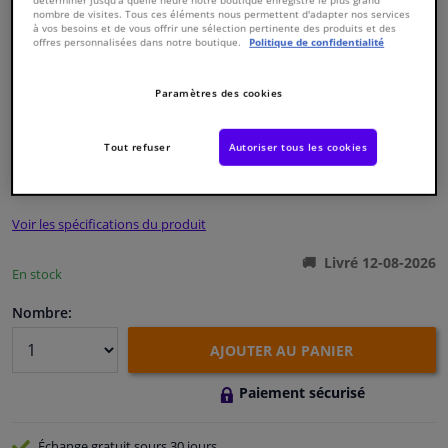
nombre de visites. Tous ces éléments nous permettent d'adapter nos services
à vos besoins et de vous offrir une sélection pertinente des produits et des
offres personnalisées dans notre boutique.
Politique de confidentialité
Fenêtres & accessoires
Paramètres des cookies
Intérieur & ameublement
Numéro de produit d'origine:
0119333
Numéro de fabrication:
15692
EAN:
4027816156925
Tout refuser
Autoriser tous les cookies
Styling & Performance
€ 16,
66
TTC
Nettoyage & protection
Voir les spécifications du produit
Atelier & outils
Livré 12-08-2026
En stock
Camping-car, moto & vélo
Nombre:
AJOUTER AU PANIER
Promotions et réductions
Paiement sécurisé
Capteurs & électronique
Échange gratuit
sours 30 jours