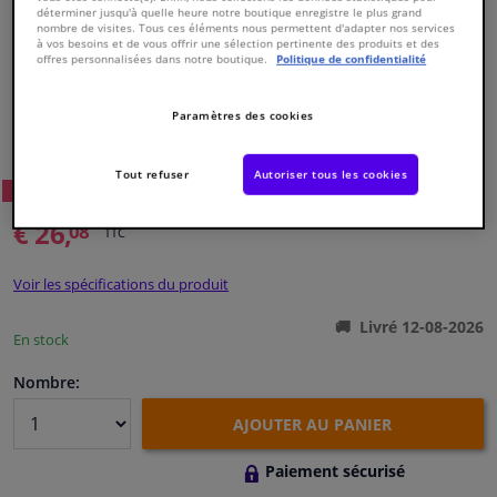
déterminer jusqu'à quelle heure notre boutique enregistre le plus grand
nombre de visites. Tous ces éléments nous permettent d'adapter nos services
à vos besoins et de vous offrir une sélection pertinente des produits et des
Fenêtres & accessoires
offres personnalisées dans notre boutique.
Politique de confidentialité
Intérieur & ameublement
Paramètres des cookies
Numéro de produit d'origine:
0119806
Numéro de fabrication:
24009
EAN:
4027816240099
Styling & Performance
Tout refuser
Autoriser tous les cookies
19
Prix conseillé: € 45,
WINPRICE
Nettoyage & protection
€ 26,
08
TTC
Atelier & outils
Voir les spécifications du produit
Livré 12-08-2026
Camping-car, moto & vélo
En stock
Nombre:
Promotions et réductions
AJOUTER AU PANIER
Capteurs & électronique
Paiement sécurisé