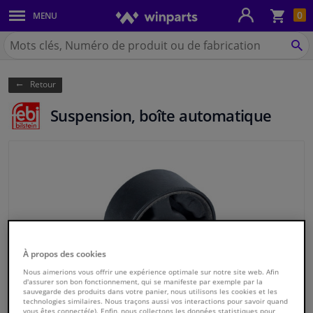
Pan
0
MENU
Carrosserie & tôles
Chercher
Winparts.be
CH
Feux & ampoules
(Wallonie)
Retour
Freinage
Suspension, boîte automatique
Système d'échappement
Châssis & transmission
Refroidissement & chauffage
Pièces moteur & accessoires
À propos des cookies
Filtres & liquides
Nous aimerions vous offrir une expérience optimale sur notre site web. Afin
d'assurer son bon fonctionnement, qui se manifeste par exemple par la
sauvegarde des produits dans votre panier, nous utilisons les cookies et les
technologies similaires. Nous traçons aussi vos interactions pour savoir quand
Bagages & transport
vous êtes connecté(e). Enfin, nous collectons les données statistiques pour