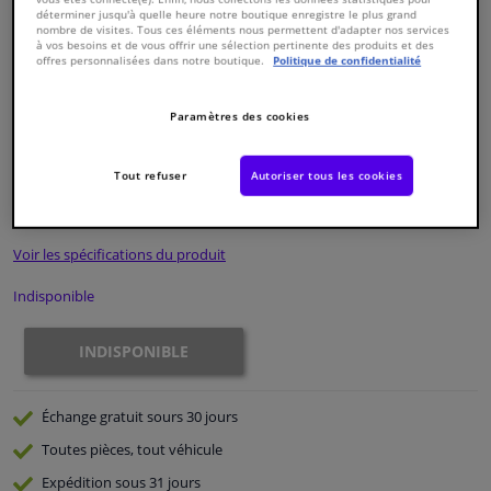
déterminer jusqu'à quelle heure notre boutique enregistre le plus grand
nombre de visites. Tous ces éléments nous permettent d'adapter nos services
à vos besoins et de vous offrir une sélection pertinente des produits et des
Fenêtres & accessoires
offres personnalisées dans notre boutique.
Politique de confidentialité
Intérieur & ameublement
Paramètres des cookies
Numéro de produit d'origine:
1290514
Numéro de fabrication:
34079 01
Styling & Performance
EAN:
4047437342057
Tout refuser
Autoriser tous les cookies
€ 42,
50
TTC
Nettoyage & protection
Voir les spécifications du produit
Atelier & outils
Indisponible
Camping-car, moto & vélo
INDISPONIBLE
Promotions et réductions
Échange gratuit
sours 30 jours
Capteurs & électronique
Toutes pièces, tout véhicule
Expédition sous 31 jours