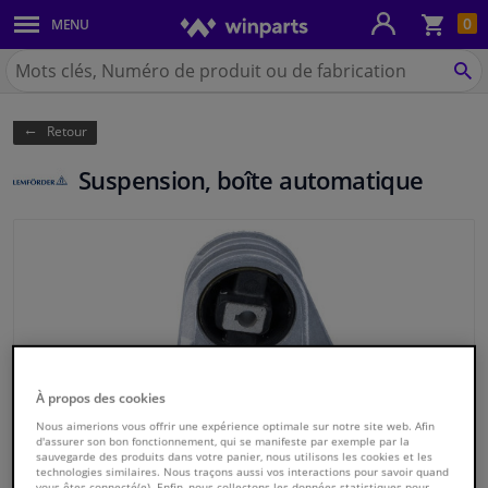
Pan
0
MENU
Carrosserie & tôles
Chercher
Winparts.be
CH
Feux & ampoules
(Wallonie)
Retour
Freinage
Suspension, boîte automatique
Système d'échappement
Châssis & transmission
Refroidissement & chauffage
Pièces moteur & accessoires
À propos des cookies
Filtres & liquides
Nous aimerions vous offrir une expérience optimale sur notre site web. Afin
d'assurer son bon fonctionnement, qui se manifeste par exemple par la
sauvegarde des produits dans votre panier, nous utilisons les cookies et les
technologies similaires. Nous traçons aussi vos interactions pour savoir quand
Bagages & transport
vous êtes connecté(e). Enfin, nous collectons les données statistiques pour