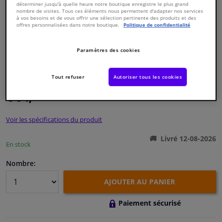
déterminer jusqu'à quelle heure notre boutique enregistre le plus grand
nombre de visites. Tous ces éléments nous permettent d'adapter nos services
à vos besoins et de vous offrir une sélection pertinente des produits et des
Fenêtres & accessoires
offres personnalisées dans notre boutique.
Politique de confidentialité
Intérieur & ameublement
Paramètres des cookies
Numéro de produit d'origine:
1306673
Numéro de fabrication:
38767 01
Styling & Performance
Tout refuser
Autoriser tous les cookies
EAN:
4047437467880
€ 64,
78
TTC
Nettoyage & protection
Voir les spécifications du produit
Atelier & outils
Livré 12-08-2026
En stock
Camping-car, moto & vélo
Nombre:
Promotions et réductions
AJOUTER AU PANIER
Paiement sécurisé
Capteurs & électronique