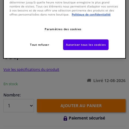
déterminer jusqu'à quelle heure notre boutique enregistre le plus grand
nombre de visites. Tous ces éléments nous permettent d'adapter nos services
à vos besoins et de vous offrir une sélection pertinente des produits et des
Fenêtres & accessoires
offres personnalisées dans notre boutique.
Politique de confidentialité
Intérieur & ameublement
Paramètres des cookies
Numéro de produit d'origine:
1475291
Numéro de fabrication:
43447 01
Styling & Performance
Tout refuser
Autoriser tous les cookies
EAN:
4047437543027
€ 50,
78
TTC
Nettoyage & protection
Voir les spécifications du produit
Atelier & outils
Livré 12-08-2026
En stock
Camping-car, moto & vélo
Nombre:
Promotions et réductions
AJOUTER AU PANIER
Paiement sécurisé
Capteurs & électronique