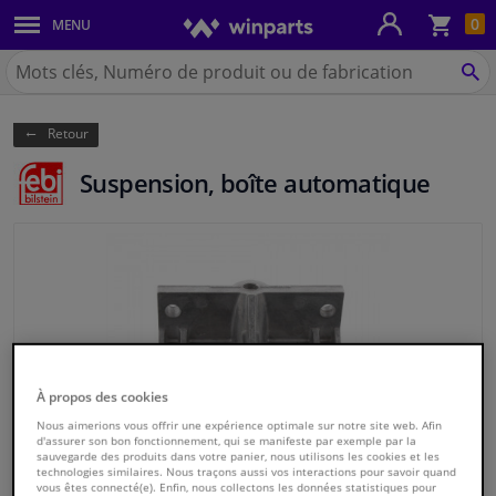
Pan
0
MENU
Carrosserie & tôles
Chercher
Winparts.be
CH
Feux & ampoules
(Wallonie)
Retour
Freinage
Suspension, boîte automatique
Système d'échappement
Châssis & transmission
Refroidissement & chauffage
Pièces moteur & accessoires
À propos des cookies
Nous aimerions vous offrir une expérience optimale sur notre site web. Afin
Filtres & liquides
d'assurer son bon fonctionnement, qui se manifeste par exemple par la
sauvegarde des produits dans votre panier, nous utilisons les cookies et les
technologies similaires. Nous traçons aussi vos interactions pour savoir quand
Bagages & transport
vous êtes connecté(e). Enfin, nous collectons les données statistiques pour