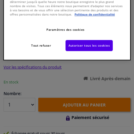
déterminer jusqu'à quelle heure notre boutique enregistre le plus grand
nombre de visites. Tous ces éléments nous permettent d'adapter nos services
à vos besoins et de vous offrir une sélection pertinente des produits et des
Fenêtres & accessoires
offres personnalisées dans notre boutique.
Politique de confidentialité
Intérieur & ameublement
Paramètres des cookies
Numéro de produit d'origine:
0153899
Numéro de fabrication:
33392
EAN:
4027816333920
Styling & Performance
Tout refuser
Autoriser tous les cookies
€ 46,
08
TTC
Nettoyage & protection
Voir les spécifications du produit
Atelier & outils
Livré Après-demain
En stock
Camping-car, moto & vélo
Nombre:
AJOUTER AU PANIER
Promotions et réductions
Paiement sécurisé
Capteurs & électronique
Échange gratuit
sours 30 jours