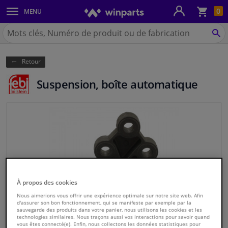
Pan
0
MENU
Carrosserie & tôles
Chercher
Winparts.be
CH
Feux & ampoules
(Wallonie)
Retour
Freinage
Suspension, boîte automatique
Système d'échappement
Châssis & transmission
Refroidissement & chauffage
Pièces moteur & accessoires
À propos des cookies
Nous aimerions vous offrir une expérience optimale sur notre site web. Afin
Filtres & liquides
d'assurer son bon fonctionnement, qui se manifeste par exemple par la
sauvegarde des produits dans votre panier, nous utilisons les cookies et les
technologies similaires. Nous traçons aussi vos interactions pour savoir quand
Bagages & transport
vous êtes connecté(e). Enfin, nous collectons les données statistiques pour