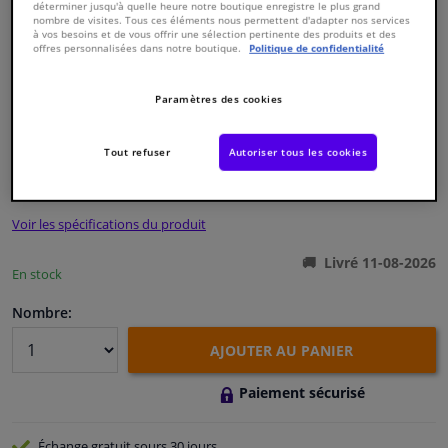
déterminer jusqu'à quelle heure notre boutique enregistre le plus grand
nombre de visites. Tous ces éléments nous permettent d'adapter nos services
à vos besoins et de vous offrir une sélection pertinente des produits et des
Fenêtres & accessoires
offres personnalisées dans notre boutique.
Politique de confidentialité
Intérieur & ameublement
Paramètres des cookies
Numéro de produit d'origine:
0368990
Numéro de fabrication:
40454
EAN:
4027816404545
Nettoyage & protection
Tout refuser
Autoriser tous les cookies
€ 56,
95
TTC
Atelier & outils
Voir les spécifications du produit
Camping-car, moto & vélo
Livré 11-08-2026
En stock
Promotions et réductions
Nombre:
AJOUTER AU PANIER
Capteurs & électronique
Paiement sécurisé
Échange gratuit
sours 30 jours