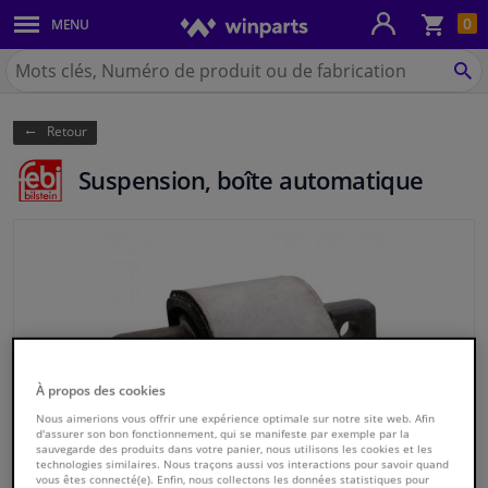
Pan
0
MENU
Carrosserie & tôles
Chercher
Winparts.be
CH
Feux & ampoules
(Wallonie)
Retour
Freinage
Suspension, boîte automatique
Système d'échappement
Châssis & transmission
Refroidissement & chauffage
Pièces moteur & accessoires
À propos des cookies
Nous aimerions vous offrir une expérience optimale sur notre site web. Afin
Filtres & liquides
d'assurer son bon fonctionnement, qui se manifeste par exemple par la
sauvegarde des produits dans votre panier, nous utilisons les cookies et les
technologies similaires. Nous traçons aussi vos interactions pour savoir quand
Bagages & transport
vous êtes connecté(e). Enfin, nous collectons les données statistiques pour