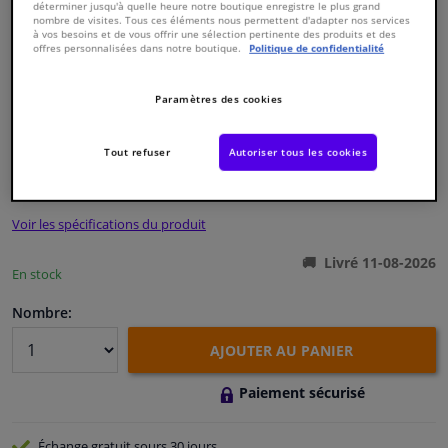
déterminer jusqu'à quelle heure notre boutique enregistre le plus grand
nombre de visites. Tous ces éléments nous permettent d'adapter nos services
à vos besoins et de vous offrir une sélection pertinente des produits et des
Fenêtres & accessoires
offres personnalisées dans notre boutique.
Politique de confidentialité
Intérieur & ameublement
Paramètres des cookies
Numéro de produit d'origine:
0717845
Numéro de fabrication:
49216
EAN:
4027816492160
Styling & Performance
Tout refuser
Autoriser tous les cookies
€ 39,
15
TTC
Nettoyage & protection
Voir les spécifications du produit
Atelier & outils
Livré 11-08-2026
En stock
Camping-car, moto & vélo
Nombre:
AJOUTER AU PANIER
Promotions et réductions
Paiement sécurisé
Capteurs & électronique
Échange gratuit
sours 30 jours