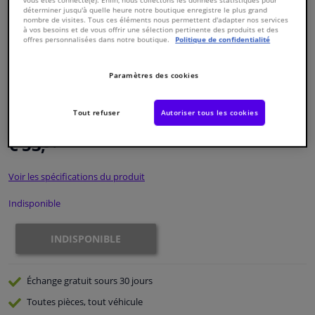
déterminer jusqu'à quelle heure notre boutique enregistre le plus grand
nombre de visites. Tous ces éléments nous permettent d'adapter nos services
à vos besoins et de vous offrir une sélection pertinente des produits et des
Fenêtres & accessoires
offres personnalisées dans notre boutique.
Politique de confidentialité
Intérieur & ameublement
Paramètres des cookies
Numéro de produit d'origine:
1197443
Styling & Performance
Numéro de fabrication:
100 399 0200
Tout refuser
Autoriser tous les cookies
EAN:
4040074158593
€ 53,
54
Nettoyage & protection
TTC
Voir les spécifications du produit
Atelier & outils
Indisponible
Camping-car, moto & vélo
INDISPONIBLE
Promotions et réductions
Échange gratuit
sours 30 jours
Capteurs & électronique
Toutes pièces, tout véhicule