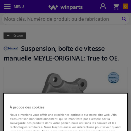
Pan
0
MENU
Carrosserie & tôles
Chercher
Winparts.be
CH
Feux & ampoules
(Wallonie)
Retour
Freinage
Suspension, boîte de vitesse
Système d'échappement
manuelle MEYLE-ORIGINAL: True to OE.
Châssis & transmission
Refroidissement & chauffage
Pièces moteur & accessoires
À propos des cookies
Filtres & liquides
Nous aimerions vous offrir une expérience optimale sur notre site web. Afin
d'assurer son bon fonctionnement, qui se manifeste par exemple par la
sauvegarde des produits dans votre panier, nous utilisons les cookies et les
technologies similaires. Nous traçons aussi vos interactions pour savoir quand
Bagages & transport
vous êtes connecté(e). Enfin, nous collectons les données statistiques pour