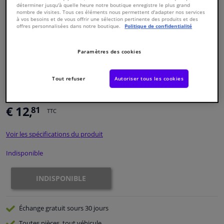
déterminer jusqu'à quelle heure notre boutique enregistre le plus grand
nombre de visites. Tous ces éléments nous permettent d'adapter nos services
à vos besoins et de vous offrir une sélection pertinente des produits et des
Fenêtres & accessoires
offres personnalisées dans notre boutique.
Politique de confidentialité
Intérieur & ameublement
Paramètres des cookies
Styling & Performance
Numéro de produit d'origine:
1204467
Tout refuser
Autoriser tous les cookies
Numéro de fabrication:
100 399 0008
EAN:
4040074150344
Nettoyage & protection
€ 12,
81
TTC
Atelier & outils
Voir les spécifications du produit
Camping-car, moto & vélo
Indisponible
INDISPONIBLE
Promotions et réductions
Capteurs & électronique
Échange gratuit
sours 30 jours
Toutes pièces, tout véhicule