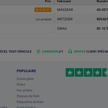
Prix
Fabricant
Numéro 
MAXGEAR
40-057
€ 29,01
METZGER
80546
(ce produit)
SWAG
85 10 
IÈCES, TOUT VÉHICULE
LIVRAISON
J+1
SERVICE
CLIENT SPÉCIA
POPULAIRE
Essuie-glace
Phare
Feu arrière
Disques de frein
Plaquettes de frein
ialité
Huile moteur