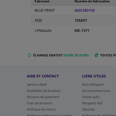
Fabricant
Numéro de fabrication
BLUE PRINT
ADH280150
FEBI
105897
LYNXauto
ME-1371
ÉCHANGE GRATUIT
SOURS 30 JOURS
TOUTES P
AIDE ET CONTACT
LIENS UTILES
Service client
Mon Winparts
Modalités de livraison
Qui sommes-nous
Moyens de paiement
Pièces auto
Frais de livraison
Winparts GO!
Politique de retour
Sécurité
Politique relative aux cookies
Politique de confident