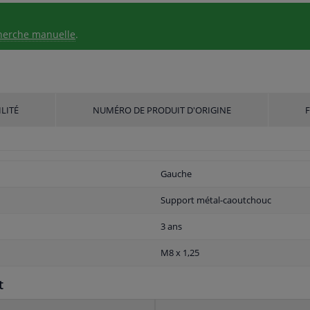
herche manuelle
.
LITÉ
NUMÉRO DE PRODUIT D'ORIGINE
Gauche
Support métal-caoutchouc
3 ans
M8 x 1,25
t