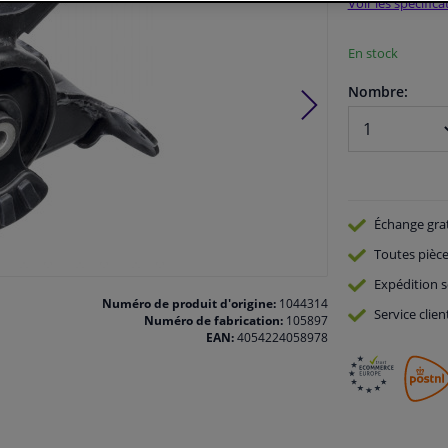
Voir les spécific
En stock
Nombre:
Échange gra
Toutes pièce
Expédition s
Numéro de produit d'origine:
1044314
Service
clien
Numéro de fabrication:
105897
EAN:
4054224058978