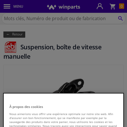
Pan
0
MENU
Carrosserie & tôles
Chercher
Winparts.be
CH
Feux & ampoules
(Wallonie)
Retour
Freinage
Suspension, boîte de vitesse
Système d'échappement
manuelle
Châssis & transmission
Refroidissement & chauffage
Pièces moteur & accessoires
À propos des cookies
Filtres & liquides
Nous aimerions vous offrir une expérience optimale sur notre site web. Afin
d'assurer son bon fonctionnement, qui se manifeste par exemple par la
sauvegarde des produits dans votre panier, nous utilisons les cookies et les
Bagages & transport
technologies similaires. Nous traçons aussi vos interactions pour savoir quand