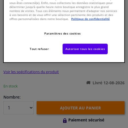
vous êtes connecté(e). Enfin, nous collectons les données statistiques pour
déterminer jusqu'à quelle heure notre boutique enregistre le plus grand
nombre de visites. Tous ces éléments nous permettent d'adapter nos services
Fenêtres & accessoires
à vos besoins et de vous offrir une sélection pertinente des produits et des
offres personnalisées dans notre boutique.
Politique de confidentialité
Intérieur & ameublement
Paramètres des cookies
Numéro de produit d'origine:
1240164
Styling & Performance
Numéro de fabrication:
170631
EAN:
4054224706312
Tout refuser
Autoriser tous les cookies
€ 67,
21
Nettoyage & protection
TTC
Voir les spécifications du produit
Atelier & outils
Livré 12-08-2026
En stock
Camping-car, moto & vélo
Nombre:
Promotions et réductions
AJOUTER AU PANIER
Capteurs & électronique
Paiement sécurisé