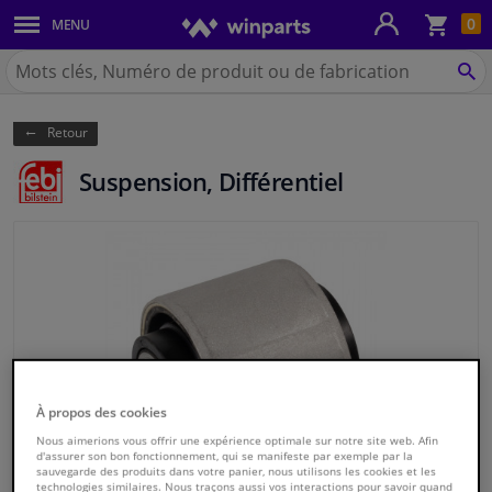
Pan
0
MENU
Carrosserie & tôles
Chercher
Winparts.be
CH
Feux & ampoules
(Wallonie)
Retour
Freinage
Suspension, Différentiel
Système d'échappement
Châssis & transmission
Refroidissement & chauffage
Pièces moteur & accessoires
À propos des cookies
Filtres & liquides
Nous aimerions vous offrir une expérience optimale sur notre site web. Afin
d'assurer son bon fonctionnement, qui se manifeste par exemple par la
sauvegarde des produits dans votre panier, nous utilisons les cookies et les
Bagages & transport
technologies similaires. Nous traçons aussi vos interactions pour savoir quand