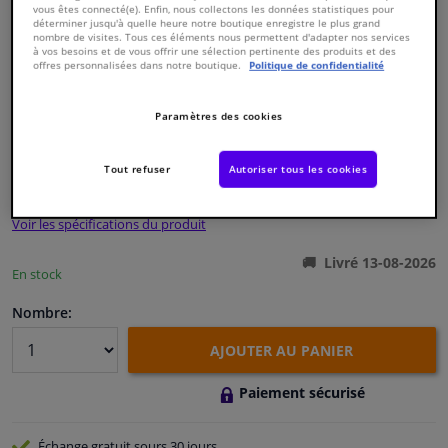
vous êtes connecté(e). Enfin, nous collectons les données statistiques pour
déterminer jusqu'à quelle heure notre boutique enregistre le plus grand
nombre de visites. Tous ces éléments nous permettent d'adapter nos services
Fenêtres & accessoires
à vos besoins et de vous offrir une sélection pertinente des produits et des
offres personnalisées dans notre boutique.
Politique de confidentialité
Intérieur & ameublement
Numéro de produit d'origine:
1240297
Paramètres des cookies
Numéro de fabrication:
170806
EAN:
4054224708064
Styling & Performance
Tout refuser
Autoriser tous les cookies
€ 14,
81
TTC
Nettoyage & protection
Voir les spécifications du produit
Atelier & outils
Livré 13-08-2026
En stock
Camping-car, moto & vélo
Nombre:
AJOUTER AU PANIER
Promotions et réductions
Paiement sécurisé
Capteurs & électronique
Échange gratuit
sours 30 jours