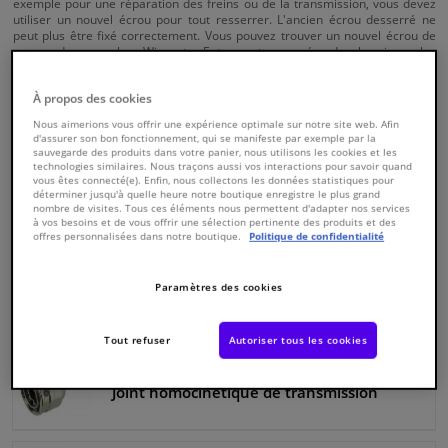
exemple pour une réparation des freins ou de la transmission, vous devez
utiliser un nouvel écrou pour tout resserrer. L'ancien écrou desserré ne
peut plus être fixé correctement. Vous pouvez trouver un nouvel écrou de
Fenêtres & accessoires
moyeu de roue chez Winparts. Entrez votre numéro de chassis ou les
détails de votre voiture sur le site Web et trouvez les pièces appropriées.
26282 Produits
Intérieur & ameublement
À propos des cookies
Nous aimerions vous offrir une expérience optimale sur notre site web. Afin
Chercher
d'assurer son bon fonctionnement, qui se manifeste par exemple par la
Winparts.be
CHE
Nettoyage & protection
sauvegarde des produits dans votre panier, nous utilisons les cookies et les
(Wallonie)
technologies similaires. Nous traçons aussi vos interactions pour savoir quand
vous êtes connecté(e). Enfin, nous collectons les données statistiques pour
déterminer jusqu'à quelle heure notre boutique enregistre le plus grand
Atelier & outils
nombre de visites. Tous ces éléments nous permettent d'adapter nos services
Roulement de roue
à vos besoins et de vous offrir une sélection pertinente des produits et des
offres personnalisées dans notre boutique.
Politique de confidentialité
Camping-car, moto & vélo
Paramètres des cookies
Arbre de transmission
Promotions et réductions
Tout refuser
Autoriser tous les cookies
Capteurs & électronique
Joint homocinétique de transmission