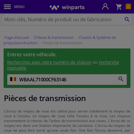
Pan
0
MENU
Carrosserie & tôles
Chercher
Winparts.be
CH
Feux & ampoules
(Wallonie)
Page d’accueil
Châssis & transmission
Chassis & Système de
Freinage
propulsion/traction
Pièces de transmission
Entrez votre véhicule.
Système d'échappement
Recherchez avec votre numéro de châssis
ou
recherche
manuelle
.
Châssis & transmission
Refroidissement & chauffage
Pièces de transmission
Pièces moteur & accessoires
L'écrou de moyeu de roue est utilisé pour serrer solidement le moyeu de
roue à l'essieu. Le moyeu de roue relie l'essieu à la roue. Les moyeux
Filtres & liquides
transmettent la vitesse de l'arbre de transmission aux roues. L'écrou de ce
moyeu est donc une fixation importante du variateur. L'écrou du moyeu de
roue ne peut être serré qu'une seule fois. Une fois l'écrou desserré, par
Bagages & transport