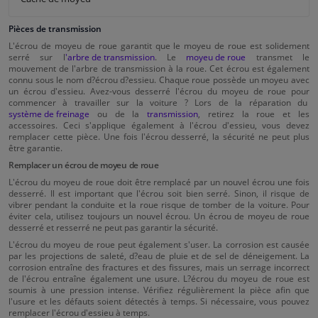
Pièces de transmission
L'écrou de moyeu de roue garantit que le moyeu de roue est solidement
serré sur l
'arbre de transmission
. Le
moyeu de roue
transmet le
mouvement de l'arbre de transmission à la roue. Cet écrou est également
connu sous le nom d?écrou d?essieu. Chaque roue possède un moyeu avec
un écrou d'essieu. Avez-vous desserré l'écrou du moyeu de roue pour
commencer à travailler sur la voiture ? Lors de la réparation du
système de freinage
ou de la
transmission
, retirez la roue et les
accessoires. Ceci s'applique également à l'écrou d'essieu, vous devez
remplacer cette pièce. Une fois l'écrou desserré, la sécurité ne peut plus
être garantie.
Remplacer un écrou de moyeu de roue
L'écrou du moyeu de roue doit être remplacé par un nouvel écrou une fois
desserré. Il est important que l'écrou soit bien serré. Sinon, il risque de
vibrer pendant la conduite et la roue risque de tomber de la voiture. Pour
éviter cela, utilisez toujours un nouvel écrou. Un écrou de moyeu de roue
desserré et resserré ne peut pas garantir la sécurité.
L'écrou du moyeu de roue peut également s'user. La corrosion est causée
par les projections de saleté, d?eau de pluie et de sel de déneigement. La
corrosion entraîne des fractures et des fissures, mais un serrage incorrect
de l'écrou entraîne également une usure. L?écrou du moyeu de roue est
soumis à une pression intense. Vérifiez régulièrement la pièce afin que
l'usure et les défauts soient détectés à temps. Si nécessaire, vous pouvez
remplacer l'écrou d'essieu à temps.