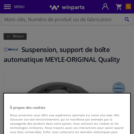
Pan
0
MENU
Carrosserie & tôles
Chercher
Winparts.be
CH
Feux & ampoules
(Wallonie)
Retour
Freinage
Suspension, support de boîte
Système d'échappement
automatique MEYLE-ORIGINAL Quality
Châssis & transmission
Refroidissement & chauffage
Pièces moteur & accessoires
À propos des cookies
Nous aimerions vous offrir une expérience optimale sur notre site web. Afin
Filtres & liquides
d'assurer son bon fonctionnement, qui se manifeste par exemple par la
sauvegarde des produits dans votre panier, nous utilisons les cookies et les
technologies similaires. Nous traçons aussi vos interactions pour savoir quand
Bagages & transport
vous êtes connecté(e). Enfin, nous collectons les données statistiques pour