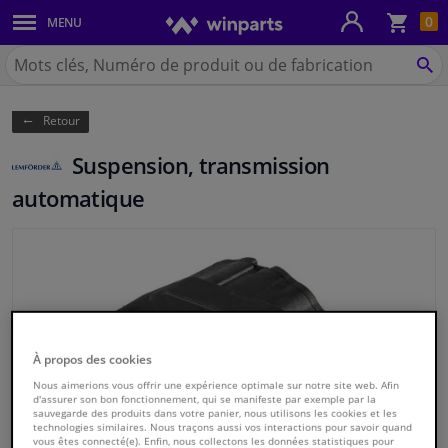
Pan
0
MENU
Carrosserie & tôles
Chercher
Winparts.be
CH
Feux & ampoules
(Wallonie)
Retour
Freinage
Suspension, transmission
Système d'échappement
automatique
Châssis & transmission
Refroidissement & chauffage
Pièces moteur & accessoires
À propos des cookies
Nous aimerions vous offrir une expérience optimale sur notre site web. Afin
Filtres & liquides
d'assurer son bon fonctionnement, qui se manifeste par exemple par la
sauvegarde des produits dans votre panier, nous utilisons les cookies et les
technologies similaires. Nous traçons aussi vos interactions pour savoir quand
Bagages & transport
vous êtes connecté(e). Enfin, nous collectons les données statistiques pour