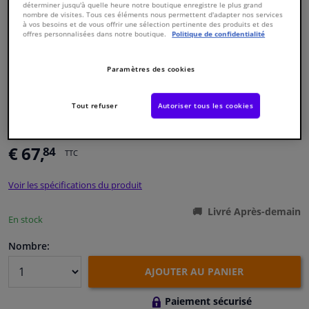
déterminer jusqu'à quelle heure notre boutique enregistre le plus grand
nombre de visites. Tous ces éléments nous permettent d'adapter nos services
à vos besoins et de vous offrir une sélection pertinente des produits et des
Fenêtres & accessoires
offres personnalisées dans notre boutique.
Politique de confidentialité
Intérieur & ameublement
Paramètres des cookies
Nettoyage & protection
Numéro de produit d'origine:
1591662
Tout refuser
Autoriser tous les cookies
Numéro de fabrication:
44192 01
EAN:
4047437557819
Atelier & outils
€ 67,
84
TTC
Camping-car, moto & vélo
Voir les spécifications du produit
Promotions et réductions
Livré Après-demain
En stock
Nombre:
Capteurs & électronique
AJOUTER AU PANIER
Paiement sécurisé