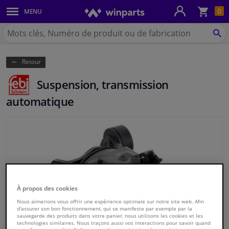
Pan
0
MENU
Carrosserie & tôles
Chercher
Winparts.be
CH
Feux & ampoules
(Wallonie)
Retour
Freinage
Suspension, transmission
Système d'échappement
automatique
Châssis & transmission
Refroidissement & chauffage
Pièces moteur & accessoires
À propos des cookies
Filtres & liquides
Nous aimerions vous offrir une expérience optimale sur notre site web. Afin
d'assurer son bon fonctionnement, qui se manifeste par exemple par la
sauvegarde des produits dans votre panier, nous utilisons les cookies et les
technologies similaires. Nous traçons aussi vos interactions pour savoir quand
Bagages & transport