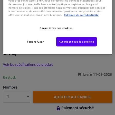
vous êtes connecté(e). Enfin, nous collectons les données statistiques pour
déterminer jusqu'à quelle heure notre boutique enregistre le plus grand
nombre de visites. Tous ces éléments nous permettent d'adapter nos services
Fenêtres & accessoires
à vos besoins et de vous offrir une sélection pertinente des produits et des
offres personnalisées dans notre boutique.
Politique de confidentialité
Intérieur & ameublement
Paramètres des cookies
Numéro de produit d'origine:
1633413
Styling & Performance
Numéro de fabrication:
184157
Tout refuser
Autoriser tous les cookies
EAN:
4054224841570
€ 76,
97
Nettoyage & protection
TTC
Voir les spécifications du produit
Atelier & outils
Livré 11-08-2026
En stock
Camping-car, moto & vélo
Nombre:
Promotions et réductions
AJOUTER AU PANIER
Capteurs & électronique
Paiement sécurisé